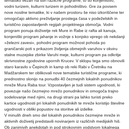
tematsko vezan na štiri različne programe, to so konjeništvo,
vodni turizem, kulturni turizem in pohodništvo. Gre za povsem
nove nosilne tematike, ki v našem prostoru še niso izkoriščene ter
omogočajo aktivno preživljanje prostega časa v podeželskih in
turistično zapostavljenih regijah projektnega območja. Vodni
program ponuja doživetje rek Mure in Rabe iz rafta ali kanuja,
konjeniški program jahanje in vožnje s konjsko vprego ob nekdanji
»železni zavesi«, pohodni program možnost pohoda po
graničarski poti s prikazom življenja obmejnih varuhov v okviru
stalne muzejske zbirke Varuhi meje, kulturni program pa odkritje
skrivnostne zgodovine upornih Krucev. V sklopu tega smo obnovili
staro karavlo v Čepincih in kamp ob reki Rabi v Čretniku na
Madžarskem ter oblikovali nove tematske turistične programe, ki
prednostno slonijo na ponudbi 40 čezmejnih lokalnih ponudnikov
mreže Mura Raba tour. Vzpostavljen je tudi sistem ugodnosti, ki
povezuje našo čezmejno mrežo ponudnikov in omogoča trajno
sodelovanje med njimi, na drugi strani pa lahko turisti preko
kartice ugodnosti pri lokalnih ponudnikih te mreže koristijo številne
ugodnosti v obliki popustov na storitve ali izdelke.
V minulih dneh smo del lokalnih ponudnikov čezmejne mreže in
aktivnih doživetij predstavili novinarjem iz različnih medijskih hiš.
Ob zanimivih anekdotah in pod strokovnim vodstvom lokalnega