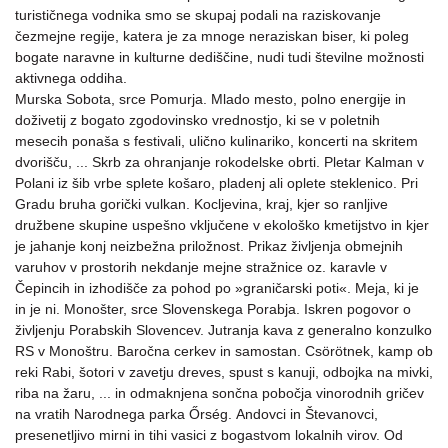
turističnega vodnika smo se skupaj podali na raziskovanje
čezmejne regije, katera je za mnoge neraziskan biser, ki poleg
bogate naravne in kulturne dediščine, nudi tudi številne možnosti
aktivnega oddiha.
Murska Sobota, srce Pomurja. Mlado mesto, polno energije in
doživetij z bogato zgodovinsko vrednostjo, ki se v poletnih
mesecih ponaša s festivali, ulično kulinariko, koncerti na skritem
dvorišču, ... Skrb za ohranjanje rokodelske obrti. Pletar Kalman v
Polani iz šib vrbe splete košaro, pladenj ali oplete steklenico. Pri
Gradu bruha gorički vulkan. Kocljevina, kraj, kjer so ranljive
družbene skupine uspešno vključene v ekološko kmetijstvo in kjer
je jahanje konj neizbežna priložnost. Prikaz življenja obmejnih
varuhov v prostorih nekdanje mejne stražnice oz. karavle v
Čepincih in izhodišče za pohod po »graničarski poti«. Meja, ki je
in je ni. Monošter, srce Slovenskega Porabja. Iskren pogovor o
življenju Porabskih Slovencev. Jutranja kava z generalno konzulko
RS v Monoštru. Baročna cerkev in samostan. Csörötnek, kamp ob
reki Rabi, šotori v zavetju dreves, spust s kanuji, odbojka na mivki,
riba na žaru, ... in odmaknjena sončna pobočja vinorodnih gričev
na vratih Narodnega parka Őrség. Andovci in Števanovci,
presenetljivo mirni in tihi vasici z bogastvom lokalnih virov. Od