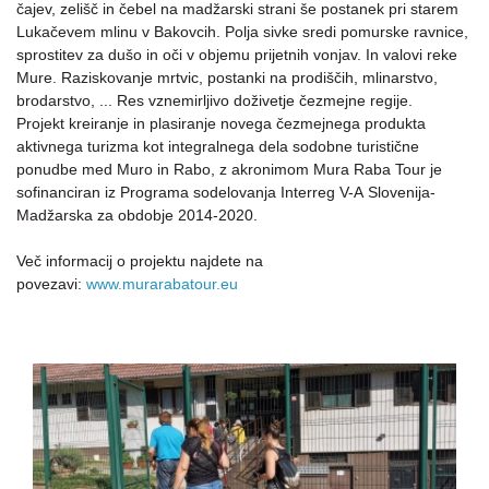
čajev, zelišč in čebel na madžarski strani še postanek pri starem
Lukačevem mlinu v Bakovcih. Polja sivke sredi pomurske ravnice,
sprostitev za dušo in oči v objemu prijetnih vonjav. In valovi reke
Mure. Raziskovanje mrtvic, postanki na prodiščih, mlinarstvo,
brodarstvo, ... Res vznemirljivo doživetje čezmejne regije.
Projekt kreiranje in plasiranje novega čezmejnega produkta
aktivnega turizma kot integralnega dela sodobne turistične
ponudbe med Muro in Rabo, z akronimom Mura Raba Tour je
sofinanciran iz Programa sodelovanja Interreg V-A Slovenija-
Madžarska za obdobje 2014-2020.
Več informacij o projektu najdete na
www.murarabatour.eu
povezavi: