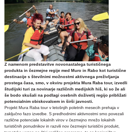
Z namenom predstavitve novonastalega turističnega
produkta in čezmejne regije med Muro in Rabo kot turistične
destinacije s številnimi možnostmi aktivnega preživljanja
prostega časa, smo, v okviru projekta Mura Raba tour, izvedli
študijski turi za novinarje različnih medijskih hiš, ki so že ali
še bodo skušali na podlagi osebnih doživetij regijo približati
potencialnim obiskovalcem in širši javnosti.
Projekt Mura Raba tour v letošnjih poletnih mesecih prehaja v
zaključno fazo izvedbe. S predhodnimi aktivnostmi smo povezali
različne potenciale lokalnih virov v čezmejno mrežo lokalnih
turističnih ponudnikov in razvili nov čezmejni turistični produkt,